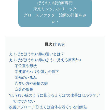
ほうれい線治療専門
東京リンクルクリニック
グロースファクター治療の詳細をみ
る＞
目次
[
非表示
]
えくぼとほうれい線の違いとは？
えくぼがほうれい線のように見える原因5つ
①位置や形状
②皮膚のハリや弾力の低下
③頬のたるみ
④笑い方や表情の癖
⑤影の影響
“ほうれい線のように見えるえくぼ”の改善はセルフケア
ではできない
改善アプローチ① えくぼ自体を浅くする治療法