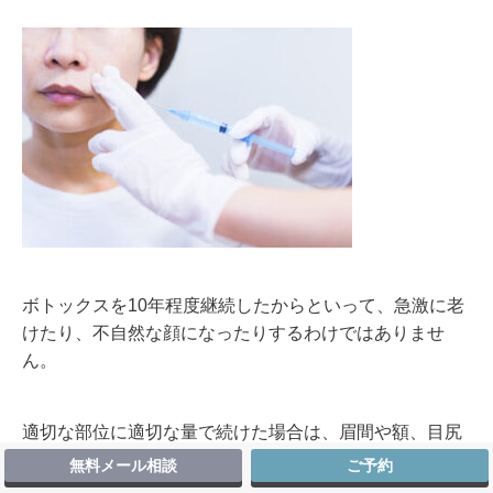
ボトックスを10年程度継続したからといって、急激に老
けたり、不自然な顔になったりするわけではありませ
ん。
適切な部位に適切な量で続けた場合は、眉間や額、目尻
などの表情じわが深く刻まれるのを予防できる可能性が
無料メール相談
ご予約
あります。