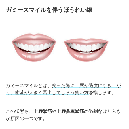
ガミースマイルを伴うほうれい線
ガミースマイルとは、
笑った際に上唇が過度に引き上が
り、歯茎が大きく露出してしまう笑い方
を指します。
この状態も、
上唇挙筋
や
上唇鼻翼挙筋
の過剰なはたらき
が原因の一つです。