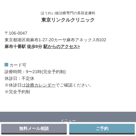
ほうれい線治療専門の美容皮膚科
東京リンクルクリニック
〒106-0047
東京都港区南麻布1-27-20カーサ麻布アネックスB102
麻布十番駅 徒歩9分
駅からのアクセス>
カード可
診療時間：9〜21時(完全予約制)
休診日：不定休
※休診日は
診療カレンダー
でご確認ください。
※完全予約制
メニュー
無料メール相談
ご予約