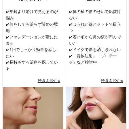
✔️年齢より老けて見えるのが
✔️鼻の横の影のせいで垢抜け
悩み
ない
✔️何をしても治らず諦めの境
✔️ほうれい線とセットで目立
地
つ
✔️ファンデーションが溝にた
✔️若い頃から鼻の横が凹んで
まる
いた
✔️1回でしっかり効果を感じ
✔️メイクで影を消しきれない
たい
✔️「貴族注射」「プロテー
✔️長持ちする治療を探してい
ゼ」など検討中
る
続きを読む»
続きを読む»