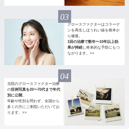
03
グロースファクターはコラーゲ
ンを再生しほうれい線を根本か
ら修復。
1回の治療で数年〜10年以上効
果が持続
し将来的な予防にもつ
ながります。>>
04
当院のグロースファクター治療
の
症例写真を20〜70代まで年代
別に公開
。
年齢や性別を問わず、全国から
多くの方にご来院いただいてお
ります。>>