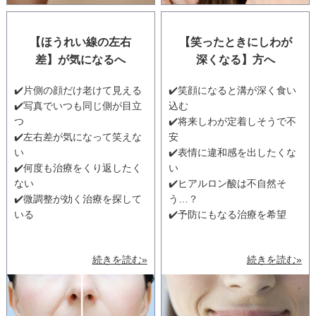
【ほうれい線の左右
【笑ったときにしわが
差】が気になるへ
深くなる】方へ
✔️片側の顔だけ老けて見える
✔️笑顔になると溝が深く食い
✔️写真でいつも同じ側が目立
込む
つ
✔️将来しわが定着しそうで不
✔️左右差が気になって笑えな
安
い
✔️表情に違和感を出したくな
✔️何度も治療をくり返したく
い
ない
✔️ヒアルロン酸は不自然そ
✔️微調整が効く治療を探して
う…？
いる
✔️予防にもなる治療を希望
続きを読む»
続きを読む»