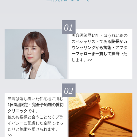
01
美容医師歴14年・ほうれい線の
スペシャリストである
院長がカ
ウンセリングから施術・アフタ
ーフォローま一貫して担当
いた
します。>>
02
当院は落ち着いた住宅地に潜む
1日3組限定・完全予約制の貸切
クリニック
です。
他のお客様と会うことなくプラ
イバシーに配慮した空間でゆっ
たりと施術を受けられます。
>>