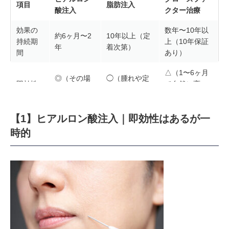
項目
脂肪注入
酸注入
クター治療
効果の
数年〜10年以
約6ヶ月〜2
10年以上（定
持続期
上（10年保証
年
着次第）
間
あり）
△（1〜6ヶ月
◎（その場
◯（腫れや定
即効性
で自然に変
で実感）
着後に完成）
化）
△（くり返
◯（ボリュー
◎（再生によ
【1】ヒアルロン酸注入｜即効性はあるが一
自然さ
し投与で不
ムが気になる
るナチュラル
時的
自然さ）
ことも）
な改善）
リス
中（腫れほ
中（腫れ・し
ク・ダ
少（腫れほぼ
ぼなし・血
こり・血管塞
ウンタ
なし）
管塞栓）
栓）
イム
1回あた
6〜10万円
20〜40万円前
18万円（当
りの費
前後
後
院）