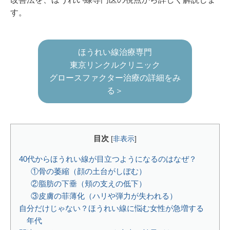
す。
ほうれい線治療専門
東京リンクルクリニック
グロースファクター治療の詳細をみ
る＞
目次
[
非表示
]
40代からほうれい線が目立つようになるのはなぜ？
①骨の萎縮（顔の土台がしぼむ）
②脂肪の下垂（頬の支えの低下）
③皮膚の菲薄化（ハリや弾力が失われる）
自分だけじゃない？ほうれい線に悩む女性が急増する
年代