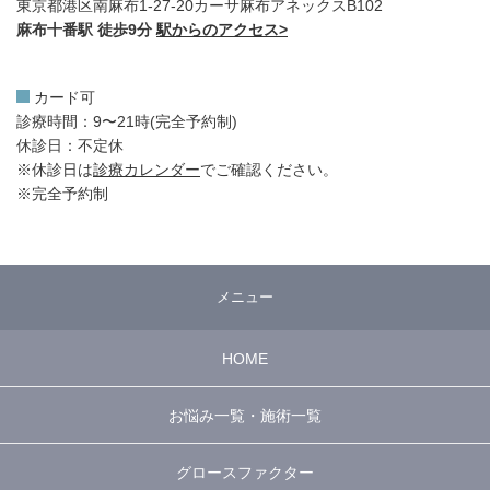
東京都港区南麻布1-27-20カーサ麻布アネックスB102
麻布十番駅 徒歩9分
駅からのアクセス>
カード可
診療時間：9〜21時(完全予約制)
休診日：不定休
※休診日は
診療カレンダー
でご確認ください。
※完全予約制
メニュー
HOME
お悩み一覧・施術一覧
グロースファクター