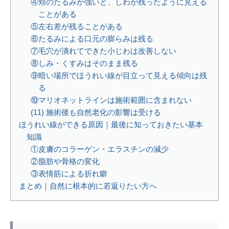
④頬のたるみが強いと、しわが残ったように見える
ことがある
⑤左右差が残ることがある
⑥たるみによる口元の膨らみは残る
⑦毛穴が潰れてできた小じわは改善しない
⑧しみ・くすみはそのまま残る
⑨暗い場所でほうれい線が目立って見える傾向は残
る
⑩マリオネットラインは施術範囲に含まれない
(11) 施術後も自然老化の影響は受ける
ほうれい線ができる原因｜最後に知っておきたい基本
知識
①皮膚のコラーゲン・エラスチンの減少
②脂肪や骨格の変化
③表情筋による折れ癖
まとめ｜自然に根本的に若返りたい方へ