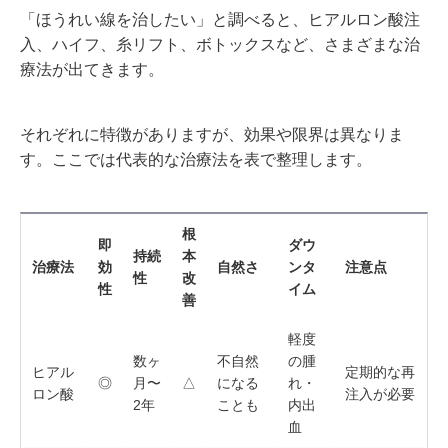
「ほうれい線を治したい」と調べると、ヒアルロン酸注
入、ハイフ、糸リフト、ボトックスなど、さまざまな治
療法が出てきます。
それぞれに特徴がありますが、効果や限界は異なりま
す。ここでは代表的な治療法を表で整理します。
根
即
ダウ
持続
本
治療法
効
自然さ
ンタ
注意点
性
改
性
イム
善
軽度
数ヶ
不自然
の腫
ヒアル
定期的な再
◎
月〜
△
になる
れ・
ロン酸
注入が必要
2年
ことも
内出
血