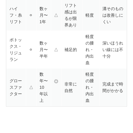
リフト
ハイ
数ヶ
溝そのもの
感は出
フ・糸
⚪︎
月〜
△
軽度
は改善しに
るが限
リフト
1年
くい
界あり
軽度
ボトッ
数ヶ
の腫
深いほうれ
クス・
⚪︎
月〜
△
補足的
れ・
い線には不
リジュ
半年
内出
十分
ラン
血
数
軽度
グロー
年〜
の腫
◎
非常に
完成まで時
スファ
△
10
れ・
自然
間がかかる
クター
年以
内出
上
血