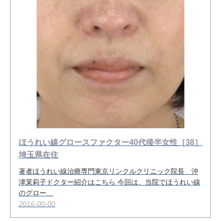
ほうれい線グロースファクター40代後半女性［38］
埼玉県在住
著者ほうれい線治療専門東京リンクルクリニック院長 沖
津茉莉子ドクター紹介はこちら 今回は、当院でほうれい線
のグロー…
2016-00-00