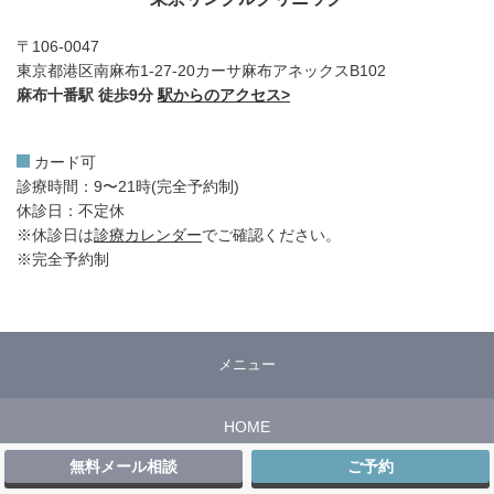
〒106-0047
東京都港区南麻布1-27-20カーサ麻布アネックスB102
麻布十番駅 徒歩9分
駅からのアクセス>
カード可
診療時間：9〜21時(完全予約制)
休診日：不定休
※休診日は
診療カレンダー
でご確認ください。
※完全予約制
メニュー
HOME
無料メール相談
ご予約
お悩み一覧・施術一覧