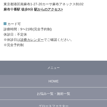
東京都港区南麻布1-27-20カーサ麻布アネックスB102
麻布十番駅 徒歩9分
駅からのアクセス>
カード可
診療時間：9〜21時(完全予約制)
休診日：不定休
※休診日は
診療カレンダー
でご確認ください。
※完全予約制
メニュー
HOME
お悩み一覧・施術一覧
グロースファクター