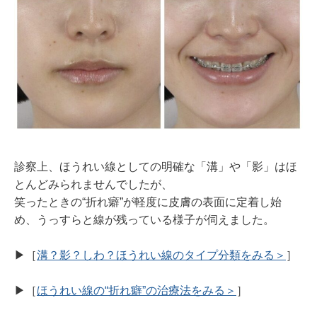
診察上、ほうれい線としての明確な「溝」や「影」はほ
とんどみられませんでしたが、
笑ったときの“折れ癖”が軽度に皮膚の表面に定着し始
め、うっすらと線が残っている様子が伺えました。
▶︎［
溝？影？しわ？ほうれい線のタイプ分類をみる＞
］
▶︎［
ほうれい線の“折れ癖”の治療法をみる＞
］