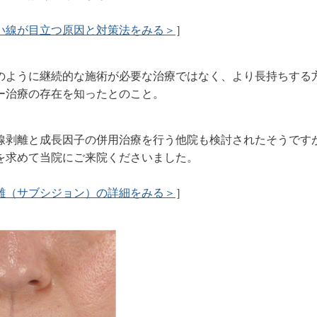
い線が目立つ原因と対策法をみる＞
］
のように継続的な施術が必要な治療ではなく、より長持ちする
ー治療の存在を知ったとのこと。
線剥離と成長因子の併用治療を行う他院も検討されたそうです
を求めて当院にご来院くださいました。
離（サブシジョン）の詳細をみる＞
］