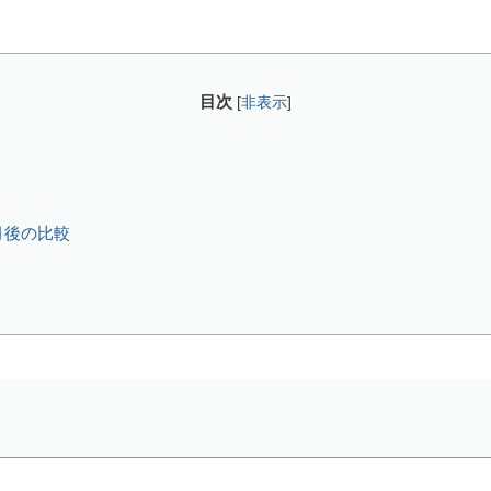
目次
[
非表示
]
月後の比較