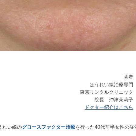
著者
ほうれい線治療専門
東京リンクルクリニック
院長 沖津茉莉子
ドクター紹介はこちら
うれい線の
グロースファクター治療
を行った40代前半女性の症