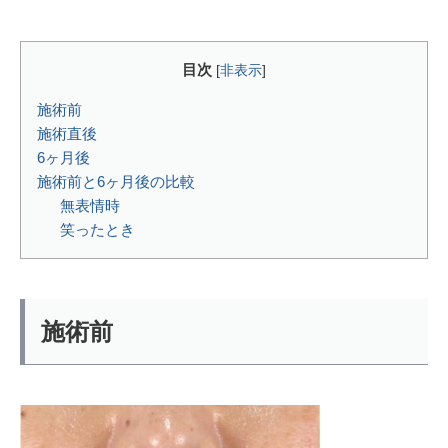
目次
[
非表示
]
施術前
施術直後
6ヶ月後
施術前と6ヶ月後の比較
無表情時
笑ったとき
施術前